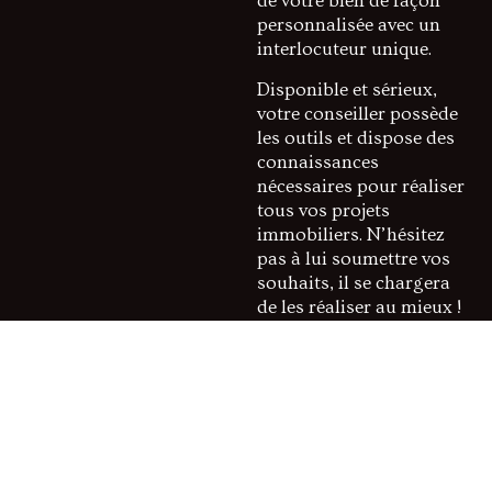
de votre bien de façon
personnalisée avec un
interlocuteur unique.
Disponible et sérieux,
votre conseiller possède
les outils et dispose des
connaissances
nécessaires pour réaliser
tous vos projets
immobiliers. N’hésitez
pas à lui soumettre vos
souhaits, il se chargera
de les réaliser au mieux !
Appréciez un suivi
unique et sur-mesure, à
chaque étape de la vente
ou de l’achat de votre
bien jusqu’à l’acte
authentique. Vous
pouvez en toutes